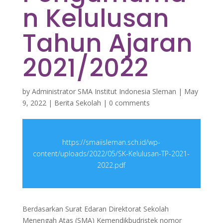
n Kelulusan
Tahun Ajaran
2021/2022
by
Administrator SMA Institut Indonesia Sleman
|
May
9, 2022
|
Berita Sekolah
|
0 comments
https://smaiisleman.sch.id/wp-
content/uploads/2022/05/SK-Kelulusan-TP-2021-
2022.pdf
Berdasarkan Surat Edaran Direktorat Sekolah
Menengah Atas (SMA) Kemendikbudristek nomor