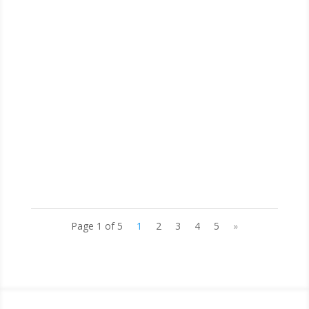
Tanggal 15-19 Juli 2024, telah dilaksanakan
Masa Pengenalan Lingkungan Sekolah (MPLS)
tahun ajaran 2024/2025 yang telah diikuti oleh
seluruh peserta didik kelas X dengan agenda :
MPLS hari pertama (15 Juli 2024) APEL
pembukaan Sosialisasi profil sekolah,
perkenalan...
Page 1 of 5
1
2
3
4
5
»